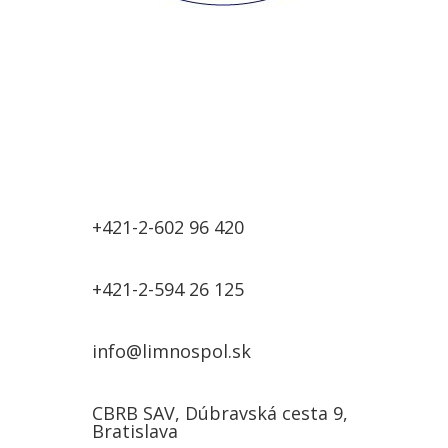
Slovenská limnologická
spoločnosť
Pri Slovenskej akadémii vied
+421-2-602 96 420
+421-2-594 26 125
info@limnospol.sk
CBRB SAV, Dúbravská cesta 9,
Bratislava