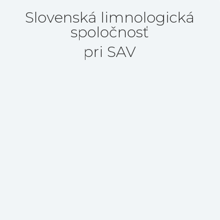
Slovenská limnologická
spoločnosť
pri SAV
Centrum biológie rastlín a
biodiverzity SAV
Botanický ústav
Dúbravská cesta 9
845 23 Bratislava