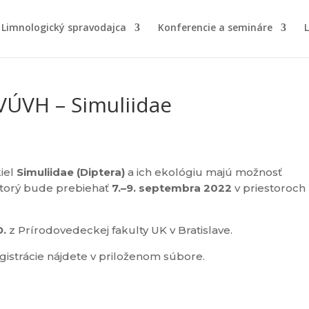
Limnologický spravodajca
Konferencie a semináre
VÚVH – Simuliidae
kiel
Simuliidae (Diptera)
a ich ekológiu majú možnosť
ktorý bude prebiehať
7.–9. septembra 2022
v priestoroch
D.
z Prírodovedeckej fakulty UK v Bratislave.
istrácie nájdete v priloženom súbore.